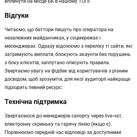
вплинути на місце БК в нашому ТОПі.
Відгуки
Читаємо, що беттори пишуть про оператора на
незалежних майданчиках, у соцмережах і
месенджерах. Одразу відсіюємо з переліку ті сайти, які
затримують виплати, блокують акаунти без порушень
з боку клієнтів, заплутано описують правила.
Звертаємо увагу на фідбек від користувачів з різним
досвідом, щоб зрозуміти, для якої аудиторії найкраще
підходить певний ресурс.
Технічна підтримка
Звертаємося до менеджерів сапорту через live-чат,
електронну скриньку та гарячу лінію (якщо є).
Порівнюємо середній час відповіді за доступними