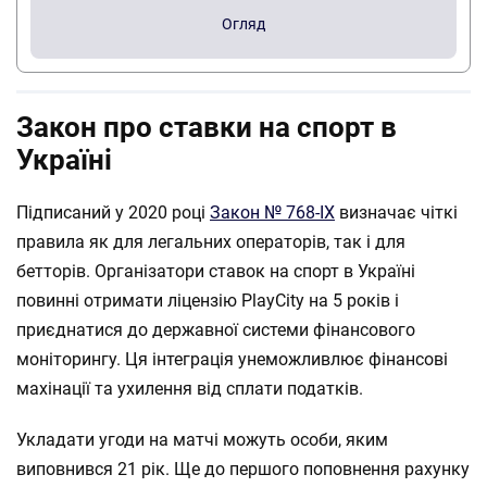
Огляд
Закон про ставки на спорт в
Україні
Підписаний у 2020 році
Закон № 768-IX
визначає чіткі
правила як для легальних операторів, так і для
бетторів. Організатори ставок на спорт в Україні
повинні отримати ліцензію PlayCity на 5 років і
приєднатися до державної системи фінансового
моніторингу. Ця інтеграція унеможливлює фінансові
махінації та ухилення від сплати податків.
Укладати угоди на матчі можуть особи, яким
виповнився 21 рік. Ще до першого поповнення рахунку