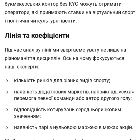
букмекерських контор без KYC можуть отримати
оператори, які приймають ставки на віртуальний спорт
і політичні чи культурні івенти.
Лінія та коефіцієнти
Під час аналізу лінії ми звертаємо увагу не лише на
різноманіття дисциплін. Ось на чому фокусуються
наші експерти:
кількість ринків для різних видів спорту;
наявність додаткових маркетів, наприклад, «суха»
перемога певної команди або автор другого голу;
відповідність котирувань середньоринковим
значенням;
наявність парі з нульовою маржею в межах акцій.