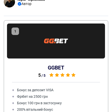
Автор
GGBET
5
/5
Бонус за депозит VISA
Фрібет на 2500 грн
Бонус 100 грн в застосунку
200% вітальний бонус