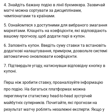
Знайдіть бажану подію в лінії букмекера. Зазвичай
матчі можна сортувати за дисциплінами,
чемпіонатами та країнами.
Ознайомтеся з доступними для вибраного змагання
маркетами. Клацніть на коефіцієнти, які відповідають
вашому прогнозу, щоб додати парі в купон.
Заповніть купон. Введіть суму ставки та встановіть
додаткові налаштування, приміром, дозвольте системі
автоматично оновлювати коефіцієнти.
Підтвердьте угоду, натиснувши відповідну кнопку в
купоні.
Перш ніж зробити ставку, проаналізуйте інформацію
про подію. На багатьох платформах можна
переглянути статистику head-to-head зустрічей
майбутніх суперників. Почитайте, які прогнози на
результат матчу роблять незалежні експерти. Якщо у