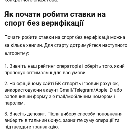
Як почати робити ставки на
спорт без верифікації
Почати робити ставки на спорт без верифікації можна
за кілька хвилин. Для старту дотримуйтеся наступного
алгоритму:
Вивчіть наш рейтинг операторів і оберіть того, який
пропонує оптимальні для вас умови.
На офіційному сайті БК створіть ігровий рахунок,
використовуючи акаунт Gmail/Telegram/Apple ID або
заповнивши форму з e-mail/мобільним номером і
паролем.
Внесіть депозит. Після вибору способу поповнення
виберіть вітальний бонус, зазначте суму операції та
підтвердьте транзакцію.