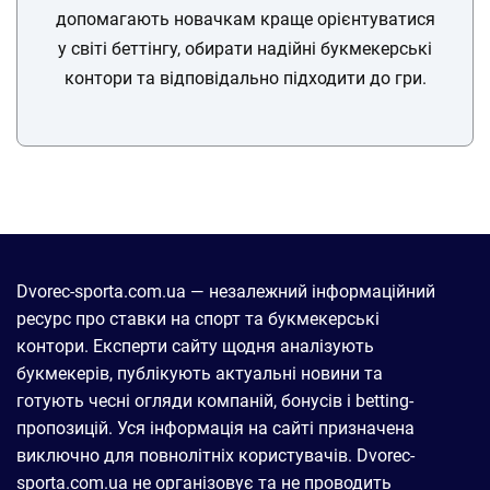
допомагають новачкам краще орієнтуватися
у світі беттінгу, обирати надійні букмекерські
контори та відповідально підходити до гри.
Dvorec-sporta.com.ua — незалежний інформаційний
ресурс про ставки на спорт та букмекерські
контори. Експерти сайту щодня аналізують
букмекерів, публікують актуальні новини та
готують чесні огляди компаній, бонусів і betting-
пропозицій. Уся інформація на сайті призначена
виключно для повнолітніх користувачів. Dvorec-
sporta.com.ua не організовує та не проводить