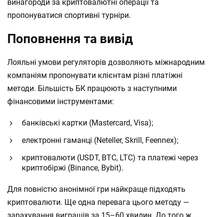
винагороди за криптовалютні операції та
пропонуватися спортивні турніри.
Поповнення та вивід
Лояльні умови регуляторів дозволяють міжнародним
компаніям пропонувати клієнтам різні платіжні
методи. Більшість БК працюють з наступними
фінансовими інструментами:
банківські картки (Mastercard, Visa);
електронні гаманці (Neteller, Skrill, Feennex);
криптовалюти (USDT, BTC, LTC) та платежі через
криптобіржі (Binance, Bybit).
Для повністю анонімної гри найкраще підходять
криптовалюти. Ще одна перевага цього методу —
зарахування виграшів за 15–60 хвилин. До того ж